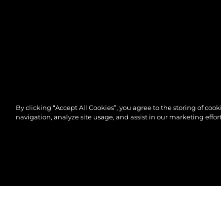
By clicking “Accept All Cookies”, you agree to the storing of coo
navigation, analyze site usage, and assist in our marketing effort
© 2026 Sunseeker London Group.Alle Rechte vorbeh