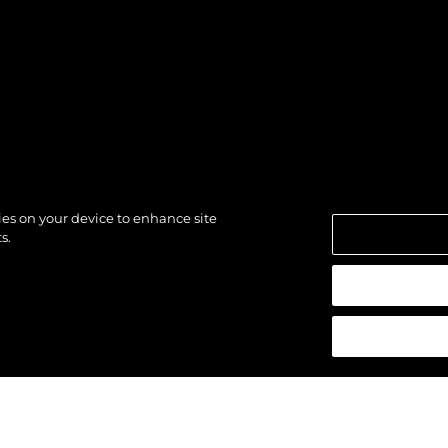
kies on your device to enhance site
s.
ALLES
DAS TEAM
alten.