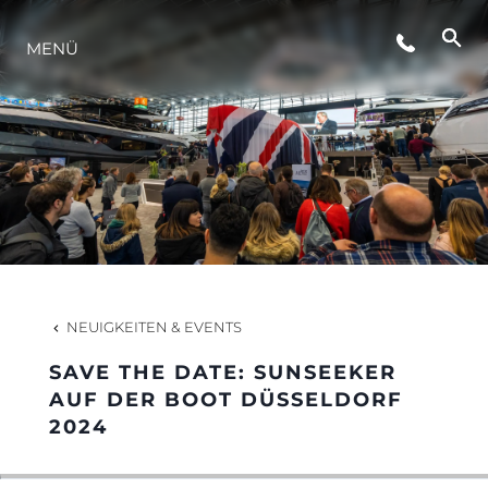
MENÜ
LIFESTYLE
INNOVATION
DIE FIRMA
DAS TEAM
NEUIGKEITEN & EVENTS
SAVE THE DATE: SUNSEEKER
GESCHICHTE
AUF DER BOOT DÜSSELDORF
2024
BEWERTEN SIE IHR BOOT