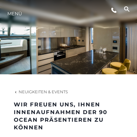
MENÜ
LIFESTYLE
INNOVATION
DIE FIRMA
DAS TEAM
NEUIGKEITEN & EVENTS
WIR FREUEN UNS, IHNEN
GESCHICHTE
INNENAUFNAHMEN DER 90
OCEAN PRÄSENTIEREN ZU
KÖNNEN
BEWERTEN SIE IHR BOOT