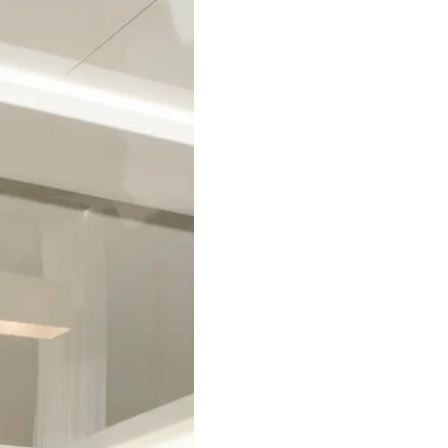
Droits Juridiques
La Soci
POLITIQUE DE
Le Court
CONFIDENTIALITÉ
Charter 