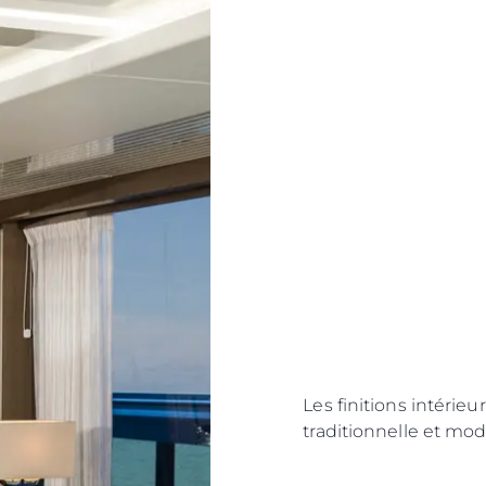
LA CHARTE SUR
kies
Nouvelle
L'ESCLAVAGE MODERNE
Événeme
TERMES ET CONDITIONS
L'innova
POLITIQUE DE COOKIES
La Socié
RECRUTEMENT
Notre Éq
Style De
Notre Hé
Estimez 
Les finitions intérieu
traditionnelle et mod