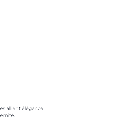
s
nts
tion
té
uipe
 Vie
ritage
Votre Bateau
res allient élégance
ernité.