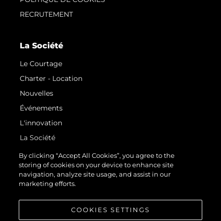
RECRUTEMENT
La Société
Le Courtage
Charter - Location
Nouvelles
Événements
L'innovation
La Société
Notre Équipe
By clicking “Accept All Cookies”, you agree to the
storing of cookies on your device to enhance site
Style De Vie
navigation, analyze site usage, and assist in our
Notre Héritage
marketing efforts.
Estimez Votre Bateau
COOKIES SETTINGS