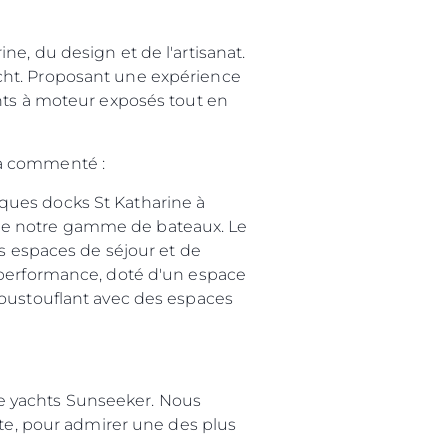
uxe au monde.
e, du design et de l'artisanat.
cht. Proposant une expérience
chts à moteur exposés tout en
utique.
nternational, a commenté :
ques docks St Katharine à
el de notre gamme de bateaux. Le
es espaces de séjour et de
 performance, doté d'un espace
poustouflant avec des espaces
, amis ou famille".
London, a ajouté :
e yachts Sunseeker. Nous
nte, pour admirer une des plus