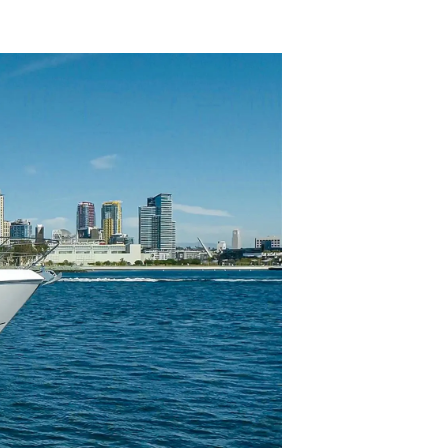
été
age
- Location