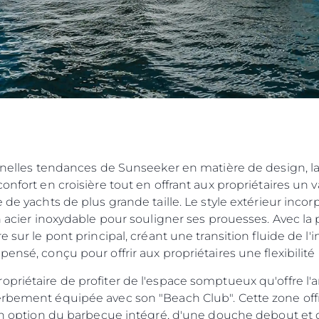
LA CHARTE SUR
kies
Nouvelle
L'ESCLAVAGE MODERNE
Événeme
TERMES ET CONDITIONS
L'innova
POLITIQUE DE COOKIES
La Socié
RECRUTEMENT
Notre Éq
Style De
Notre Hé
onnelles tendances de Sunseeker en matière de design, la
Estimez 
onfort en croisière tout en offrant aux propriétaires un 
e de yachts de plus grande taille. Le style extérieur inc
n acier inoxydable pour souligner ses prouesses. Avec la 
 sur le pont principal, créant une transition fluide de l'in
ensé, conçu pour offrir aux propriétaires une flexibilité
opriétaire de profiter de l'espace somptueux qu'offre 
erbement équipée avec son "Beach Club". Cette zone offr
 en option du barbecue intégré, d'une douche debout et 