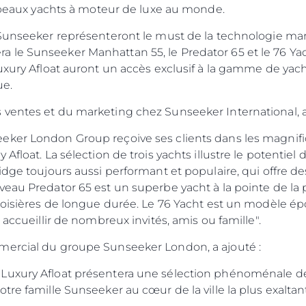
ir les plus beaux yachts à moteur de l
Sunseeker représenteront le must de la technologie marin
 le Sunseeker Manhattan 55, le Predator 65 et le 76 Ya
Luxury Afloat auront un accès exclusif à la gamme de ya
e la convivialité na
e des ventes et du marketing chez Sunseeker I
eker London Group reçoive ses clients dans les magnifi
 Afloat. La sélection de trois yachts illustre le potenti
idge toujours aussi performant et populaire, qui offre d
veau Predator 65 est un superbe yacht à la pointe de la
croisières de longue durée. Le 76 Yacht est un modèle é
faits pour accueillir de nombreux invités
cteur commercial du groupe Sunseeker 
Luxury Afloat présentera une sélection phénoménale d
tre famille Sunseeker au cœur de la ville la plus exalta