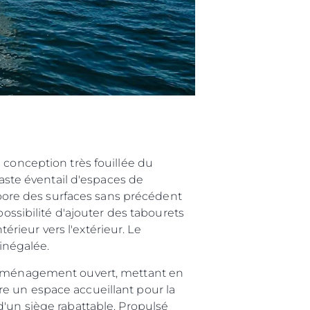
s
nts
tion
té
uipe
 Vie
ritage
 conception très fouillée du
Votre Bateau
vaste éventail d'espaces de
orpore des surfaces sans précédent
possibilité d'ajouter des tabourets
térieur vers l'extérieur. Le
 inégalée.
l'aménagement ouvert, mettant en
e un espace accueillant pour la
d'un siège rabattable. Propulsé