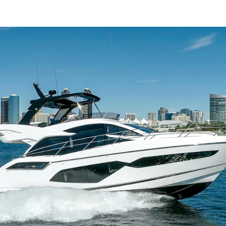
Droits Juridiques
La Soci
POLITIQUE DE
Le Court
CONFIDENTIALITÉ
Charter 