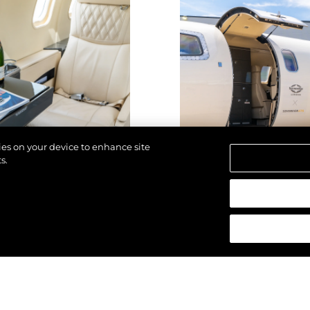
kies on your device to enhance site
s.
 réservés.