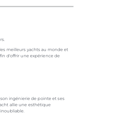
tion
té
uipe
 Vie
ritage
rs.
Votre Bateau
 les meilleurs yachts au monde et
in d'offrir une expérience de
on ingénierie de pointe et ses
acht allie une esthétique
inoubliable.