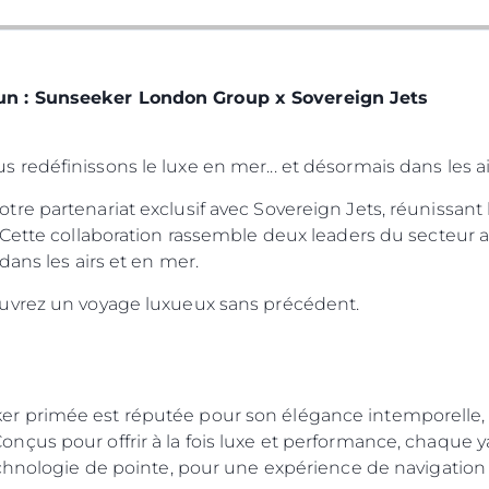
L'innova
POLITIQUE DE COOKIES
La Socié
RECRUTEMENT
Notre Éq
n : Sunseeker London Group x Sovereign Jets
Style De
Notre Hé
edéfinissons le luxe en mer... et désormais dans les ai
Estimez 
re partenariat exclusif avec Sovereign Jets, réunissant
Cette collaboration rassemble deux leaders du secteur af
dans les airs et en mer.
uvrez un voyage luxueux sans précédent.
 primée est réputée pour son élégance intemporelle, s
çus pour offrir à la fois luxe et performance, chaque y
echnologie de pointe, pour une expérience de navigation 