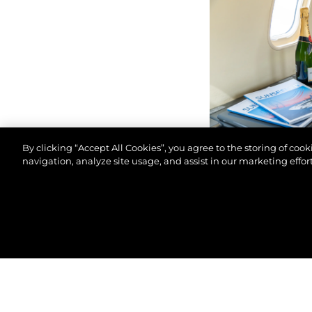
By clicking “Accept All Cookies”, you agree to the storing of coo
navigation, analyze site usage, and assist in our marketing effort
© 2026 Sunseeker London Group.Tous les droits sont