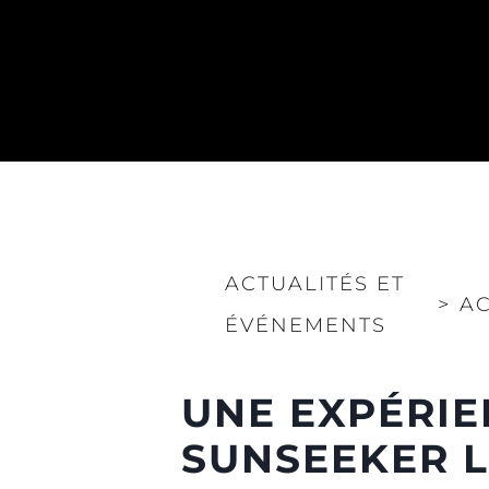
ACTUALITÉS ET
>
AC
ÉVÉNEMENTS
Information
Plan Du Site
UNE EXPÉRIE
Contact
Préférences De Coo
SUNSEEKER 