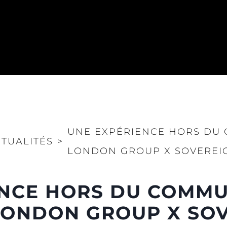
UNE EXPÉRIENCE HORS DU
TUALITÉS
>
LONDON GROUP X SOVEREIG
Droits Juridiques
La Soci
POLITIQUE DE
Le Court
CONFIDENTIALITÉ
NCE HORS DU COMMU
Charter 
LA CHARTE SUR
kies
Nouvelle
L'ESCLAVAGE MODERNE
LONDON GROUP X SOV
Événeme
TERMES ET CONDITIONS