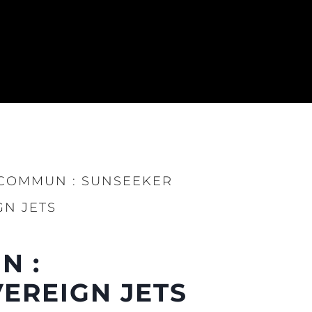
 COMMUN : SUNSEEKER
N JETS
été
age
N :
- Location
s
EREIGN JETS
nts