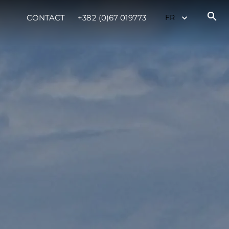
CONTACT
+382 (0)67 019773