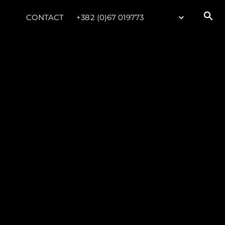
CONTACT
+382 (0)67 019773