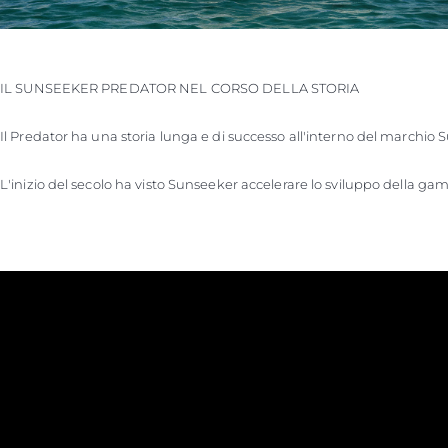
IL SUNSEEKER PREDATOR NEL CORSO DELLA STORIA

Il Predator ha una storia lunga e di successo all'interno del marchio 
L'inizio del secolo ha visto Sunseeker accelerare lo sviluppo della gam