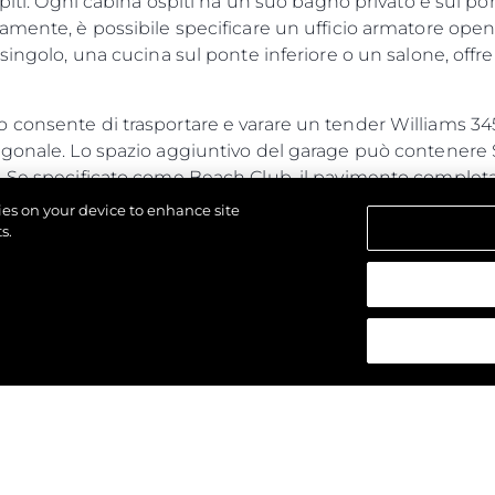
spiti. Ogni cabina ospiti ha un suo bagno privato e sul p
amente, è possibile specificare un ufficio armatore open
singolo, una cucina sul ponte inferiore o un salone, offren
 consente di trasportare e varare un tender Williams 34
agonale. Lo spazio aggiuntivo del garage può contenere 
 Se specificato come Beach Club, il pavimento completam
zza, illuminazione e altoparlanti integrati.
kies on your device to enhance site
s.
 combina potenza e prestazioni con cabine generose e i
re.
ti.