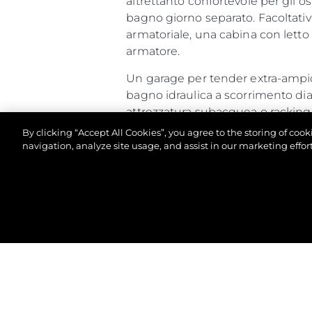
altrettanto confortevole per gli o
bagno giorno separato. Facoltativ
armatoriale, una cabina con letto 
armatore.
Un garage per tender extra-ampio
bagno idraulica a scorrimento di
attrezzatura subacquea o racking.
indipendenti con doccia a tutt'alte
By clicking “Accept All Cookies”, you agree to the storing of coo
navigation, analyze site usage, and assist in our marketing effort
Complessivamente, il Predator 65
un'esperienza unica nel suo gene
© 2026 Sunseeker London Group.Tutti i diritti riserva