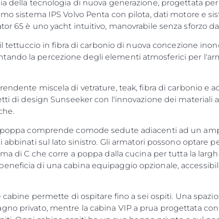
ia della tecnologia di nuova generazione, progettata per 
timo sistema IPS Volvo Penta con pilota, dati motore e si
tor 65 è uno yacht intuitivo, manovrabile senza sforzo da
il tettuccio in fibra di carbonio di nuova concezione inon
ando la percezione degli elementi atmosferici per l'arm
endente miscela di vetrature, teak, fibra di carbonio e ac
etti di design Sunseeker con l'innovazione dei materiali 
che.
di poppa comprende comode sedute adiacenti ad un ampio
i abbinati sul lato sinistro. Gli armatori possono optar
rma di C che corre a poppa dalla cucina per tutta la larghe
eneficia di una cabina equipaggio opzionale, accessibil
e cabine permette di ospitare fino a sei ospiti. Una spazi
gno privato, mentre la cabina VIP a prua progettata con