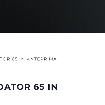
TOR 65 IN ANTEPRIMA
da
ge
DATOR 65 IN
one