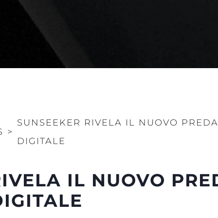
SUNSEEKER RIVELA IL NUOVO PREDA
S
>
Aspetti Legali
L'azien
DIGITALE
POLICY SULLA PRIVACY
Brokera
MODERN SLAVERY
Charter
IVELA IL NUOVO PRE
STATEMENT
News
TERMINI E CONDIZIONI
IGITALE
Eventi
COOKIE POLICY
Innovazi