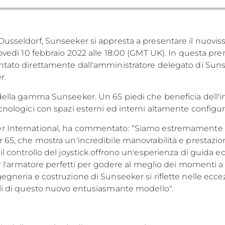
RECLUTAMENTO
L'aziend
Il Team
Lifestyle
Dusseldorf, Sunseeker si appresta a presentare il nuovi
iovedì 10 febbraio 2022 alle 18:00 (GMT UK). In questa pr
Heritage
ntato direttamente dall'amministratore delegato di Sunse
Valuta L
r.
o della gamma Sunseeker. Un 65 piedi che beneficia dell'
cnologici con spazi esterni ed interni altamente configura
r International, ha commentato: “Siamo estremamente en
r 65, che mostra un'incredibile manovrabilità e prestazion
il controllo del joystick offrono un'esperienza di guida e
 per l'armatore perfetti per godere al meglio dei momenti
egneria e costruzione di Sunseeker si riflette nelle eccez
gli di questo nuovo entusiasmante modello".