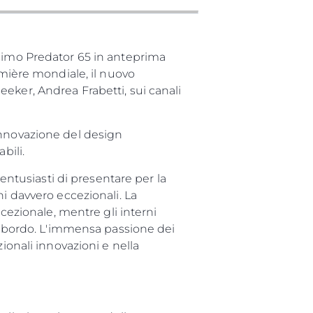
a
ssimo Predator 65 in anteprima
emière mondiale, il nuovo
eker, Andrea Frabetti, sui canali
a Tua Imbarcazione
innovazione del design
bili.
tusiasti di presentare per la
i davvero eccezionali. La
ccezionale, mentre gli interni
 a bordo. L'immensa passione dei
ionali innovazioni e nella