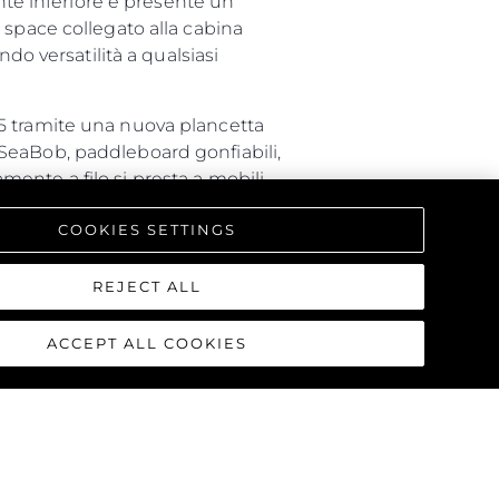
onte inferiore è presente un
 space collegato alla cabina
do versatilità a qualsiasi
5 tramite una nuova plancetta
SeaBob, paddleboard gonfiabili,
ente a filo si presta a mobili
COOKIES SETTINGS
nterni sorprendenti, offrendo
REJECT ALL
ACCEPT ALL COOKIES