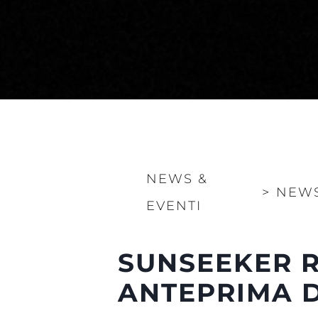
NEWS &
>
NEW
Informazioni
EVENTI
Mappa Del Sito
Contatti
SUNSEEKER R
Cookies
ANTEPRIMA D