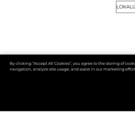
By clicking “Accept All Cookies”, you agree to the storing of coo
navigation, analyze site usage, and assist in our marketing effort
8TH SEPTEMBER 2026
CANNES, FRANCE
©.2026 Sunseeker London Group.Wszelkie prawa za
CANNES YACHTING
FESTIVAL 2026
Join us at Cannes Yachting Festival 2026 to
explore our latest yacht collection, featuring
cutting-edge design and luxury craftsmanship.