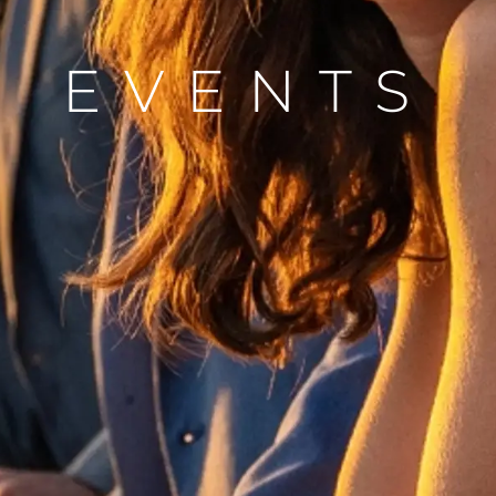
EVENTS
Kwestie Prawne
Przeds
POLITYKA PRYWATNOŚCI
Usługi B
OŚWIADCZENIE W
Czarter
SPRAWIE
 Cookie
Aktualno
WSPÓŁCZESNEGO
NIEWOLNICTWA
Wydarze
WARUNKI