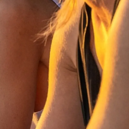
iębiorstwo
rokerskie
ści
nia