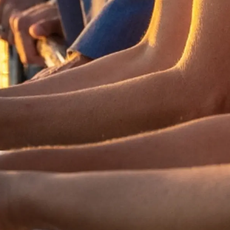
Innowacj
POLITYKA DOTYCZĄCA
Przedsię
PLIKÓW COOKIE
Zespół
REKRUTACJA
Styl Życi
Tradycja
Wyceń S