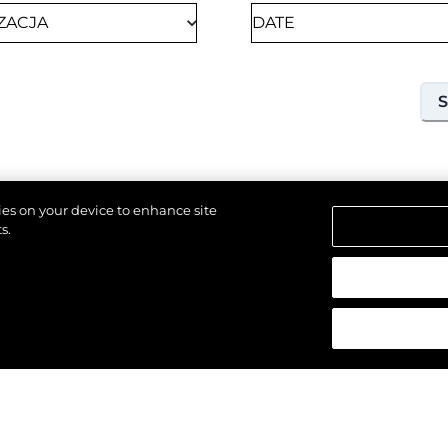
kies on your device to enhance site
s.
18TH SEPTEMBER 2026
SOUTHAMPTON, UNITED KINGDOM OF GREAT
strzeżone.
BRITAIN AND NORTHERN IRELAND
SOUTHAMPTON
INTERNATIONAL BOAT
SHOW 2026
Join us at Southampton International Boat