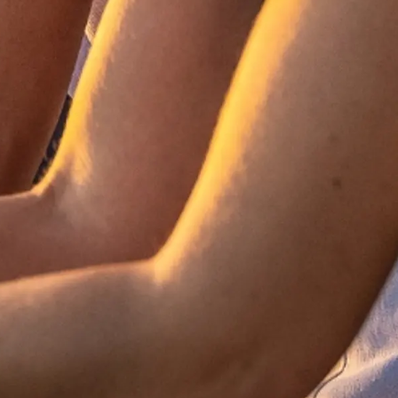
a
biorstwo
a
woją Łódź