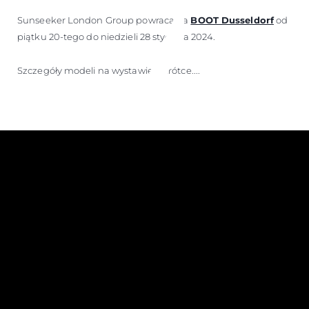
Sunseeker London Group powraca na
BOOT Dusseldorf
od
piątku 20-tego do niedzieli 28 stycznia 2024.
Szczegóły modeli na wystawie wkrótce....