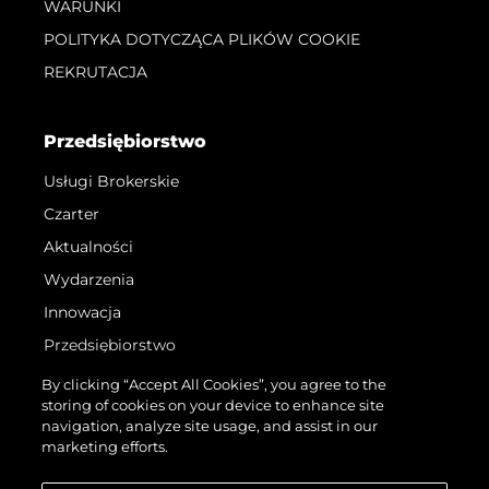
WARUNKI
POLITYKA DOTYCZĄCA PLIKÓW COOKIE
REKRUTACJA
Przedsiębiorstwo
Usługi Brokerskie
Czarter
Aktualności
Wydarzenia
Innowacja
Przedsiębiorstwo
Zespół
By clicking “Accept All Cookies”, you agree to the
storing of cookies on your device to enhance site
Styl Życia
navigation, analyze site usage, and assist in our
Tradycja
marketing efforts.
Wyceń Swoją Łódź