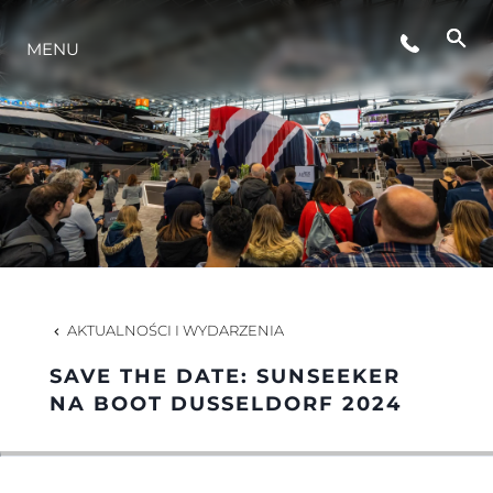
MENU
STYL ŻYCIA
INNOWACJA
PRZEDSIĘBIORSTWO
ZESPÓŁ
AKTUALNOŚCI I WYDARZENIA
SAVE THE DATE: SUNSEEKER
TRADYCJA
NA BOOT DUSSELDORF 2024
WYCEŃ SWOJĄ ŁÓDŹ