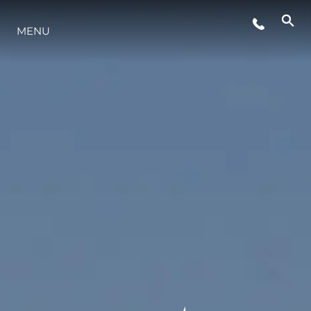
MENU
STYL ŻYCIA
INNOWACJA
PRZEDSIĘBIORSTWO
ZESPÓŁ
TRADYCJA
WYCEŃ SWOJĄ ŁÓDŹ