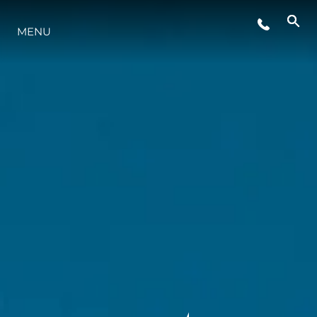
MENU
STYL ŻYCIA
INNOWACJA
PRZEDSIĘBIORSTWO
ZESPÓŁ
TRADYCJA
WYCEŃ SWOJĄ ŁÓDŹ