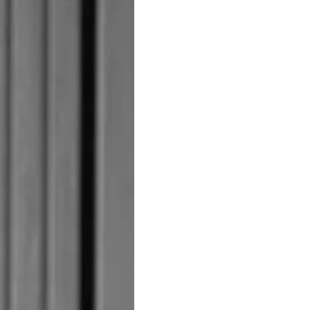
DE LA ESCLAVITUD
okies
Noticias
MODERNA
Eventos
TERMINOS Y CONDICIONES
Innovaci
POLÍTICA DE COOKIES
¿Quiéne
OFERTAS DE TRABAJO
El Equip
Estilo De
Historia
Valore S