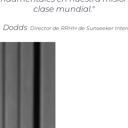
clase mundial."
n Dodds
Director de RRHH de Sunseeker Inter
Legal
¿Quién
POLÍTICA DE PRIVACIDAD
Brokera
DECLARACIÓN EN CONTRA
Charter