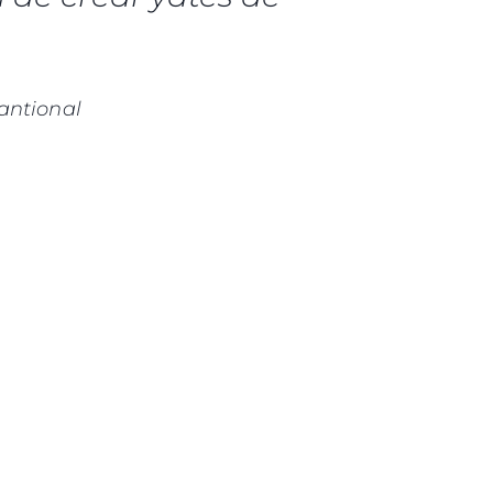
antional
es Somos?
ge