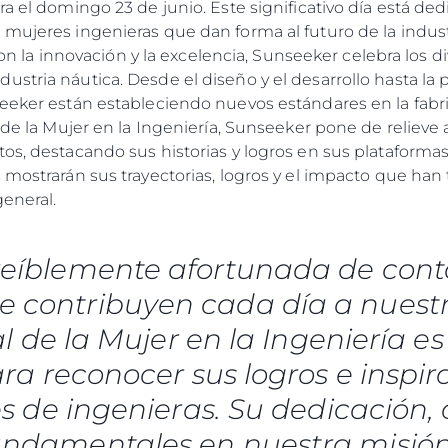
ra el domingo 23 de junio. Este significativo día está ded
mujeres ingenieras que dan forma al futuro de la indust
a innovación y la excelencia, Sunseeker celebra los d
stria náutica. Desde el diseño y el desarrollo hasta la 
seeker están estableciendo nuevos estándares en la fabri
l de la Mujer en la Ingeniería, Sunseeker pone de relieve
os, destacando sus historias y logros en sus plataformas 
 mostrarán sus trayectorias, logros y el impacto que han
eneral.
reíblemente afortunada de cont
e contribuyen cada día a nuestro
l de la Mujer en la Ingeniería e
a reconocer sus logros e inspira
 de ingenieras. Su dedicación, 
undamentales en nuestra misión