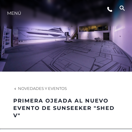
MENÚ
ESTILO DE VIDA
INNOVACIÓN
¿QUIÉNES SOMOS?
EL EQUIPO
NOVEDADES Y EVENTOS
PRIMERA OJEADA AL NUEVO
HISTORIA
EVENTO DE SUNSEEKER "SHED
V"
VALORE SU EMBARCACIÓN