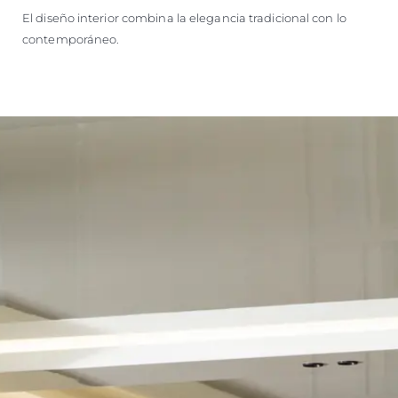
El diseño interior combina la elegancia tradicional con lo
contemporáneo.