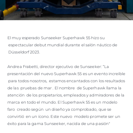
El muy esperado Sunseeker Superhawk 55 hizo su
espectacular debut mundial durante el salón náutico de
Düsseldorf 2023.
Andrea Frabetti, director ejecutivo de Sunseeker: “La
presentación del nuevo Superhawk 55 es un evento increíble
para todos nosotros, estamos encantados con los resultados
de las pruebas de mar . El nombre de Superhawk llama la
atención de los propietarios, empleados y admiradores de la
marca en todo el mundo. El Superhawk 55 es un modelo
faro creado según un diseño ya comprobado, que se
convirtió en un ícono. Este nuevo modelo promete ser un
éxito para la gama Sunseeker, nacida de una pasión"