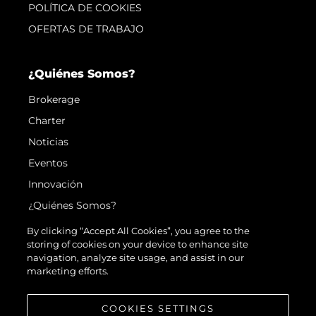
POLÍTICA DE COOKIES
OFERTAS DE TRABAJO
¿Quiénes Somos?
Brokerage
Charter
Noticias
Eventos
Innovación
¿Quiénes Somos?
El Equipo
By clicking “Accept All Cookies”, you agree to the
storing of cookies on your device to enhance site
Estilo De Vida
navigation, analyze site usage, and assist in our
Historia
marketing efforts.
Valore Su Embarcación
COOKIES SETTINGS