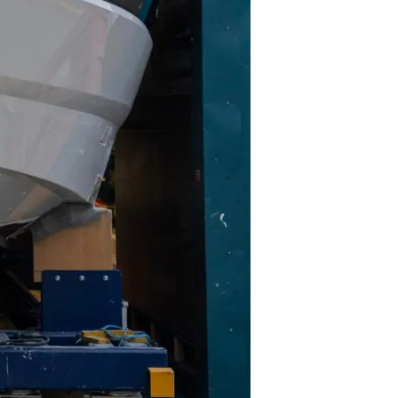
da
ge