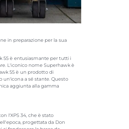
one
a
ne in preparazione per la sua
 55 è entusiasmante per tutti i
n mare. L'iconico nome Superhawk è
a Tua Imbarcazione
hawk 55 è un prodotto di
do un'icona a sé stante. Questo
inica aggiunta alla gamma
on l'XPS 34, che è stato
ell'epoca, progettata da Don