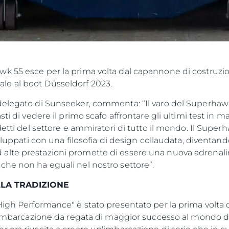
STATEMENT
News
TERMINI E CONDIZIONI
Eventi
COOKIE POLICY
Innovazi
RECLUTAMENTO
L'aziend
k 55 esce per la prima volta dal capannone di costruzio
Il Team
e al boot Düsseldorf 2023.
Lifestyle
delegato di Sunseeker, commenta: “Il varo del Superhawk
Heritage
sti di vedere il primo scafo affrontare gli ultimi test i
Valuta L
detti del settore e ammiratori di tutto il mondo. Il Super
viluppati con una filosofia di design collaudata, diventan
alte prestazioni promette di essere una nuova adrenal
che non ha eguali nel nostro settore”.
LA TRADIZIONE
High Performance" è stato presentato per la prima volta c
ll'imbarcazione da regata di maggior successo al mondo d