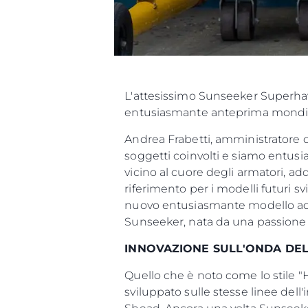
Cookies
L'attesissimo Sunseeker Superhaw
entusiasmante anteprima mondial
Andrea Frabetti, amministratore 
soggetti coinvolti e siamo entusia
vicino al cuore degli armatori, ad
riferimento per i modelli futuri s
nuovo entusiasmante modello ad 
Sunseeker, nata da una passione 
INNOVAZIONE SULL'ONDA DEL
Quello che è noto come lo stile "
sviluppato sulle stesse linee de