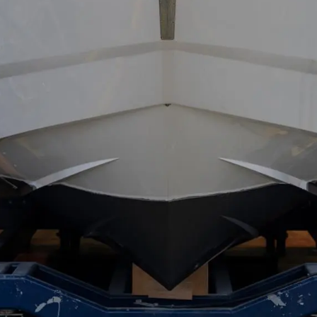
Aspetti Legali
L'azien
POLICY SULLA PRIVACY
Brokera
MODERN SLAVERY
Charter