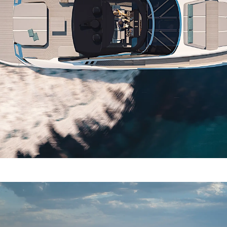
Aspetti Legali
L'azien
POLICY SULLA PRIVACY
Brokera
MODERN SLAVERY
Charter
STATEMENT
News
TERMINI E CONDIZIONI
Eventi
COOKIE POLICY
Innovazi
RECLUTAMENTO
L'aziend
Il Team
Lifestyle
Heritage