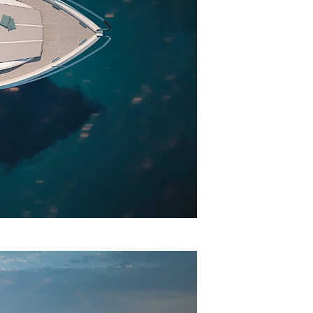
da
ge
one
a