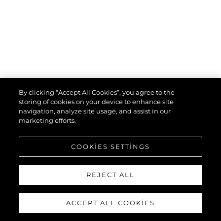
By clicking “Accept All Cookies”, you agree to the
storing of cookies on your device to enhance site
navigation, analyze site usage, and assist in our
marketing efforts.
COOKIES SETTINGS
SUNSEEKER PREDATOR 74
REJECT ALL
XPS
ACCEPT ALL COOKIES
"LIAM"