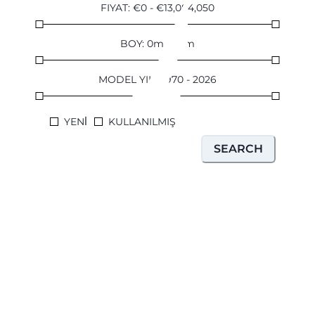
ÖĞRENIN
FIYAT
:
€
0
-
€
13,084,050
BOY
:
0
m
-
37
m
MODEL YILI
:
1970
-
2026
YENİ
KULLANILMIŞ
SEARCH