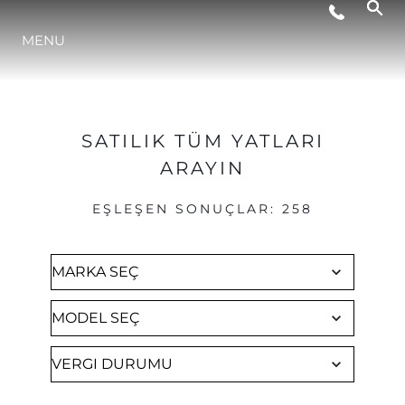
Brokerage
MENU
YAŞAM ŞEKLİ
YENILIK
SATILIK TÜM YATLARI
ARAYIN
ŞİRKET
EŞLEŞEN SONUÇLAR
:
258
EKIP
MİRAS
TEKNENIZIN PIYASA DEĞERINI