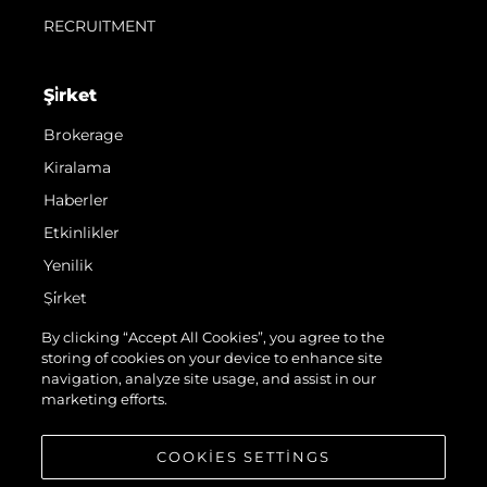
RECRUITMENT
Şi̇rket
Brokerage
Kiralama
Haberler
Etkinlikler
Yenilik
Şi̇rket
Ekip
By clicking “Accept All Cookies”, you agree to the
storing of cookies on your device to enhance site
Yaşam Şekli̇
navigation, analyze site usage, and assist in our
Mi̇ras
marketing efforts.
Teknenizin Piyasa Değerini Öğrenin
COOKIES SETTINGS