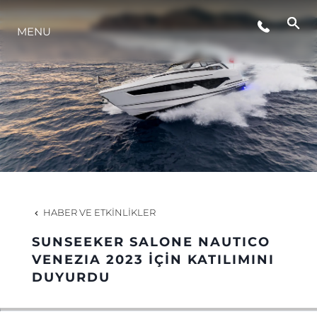
MENU
YAŞAM ŞEKLİ
YENILIK
ŞİRKET
EKIP
HABER VE ETKINLIKLER
MİRAS
SUNSEEKER SALONE NAUTICO
VENEZIA 2023 İÇİN KATILIMINI
DUYURDU
TEKNENIZIN PIYASA DEĞERINI