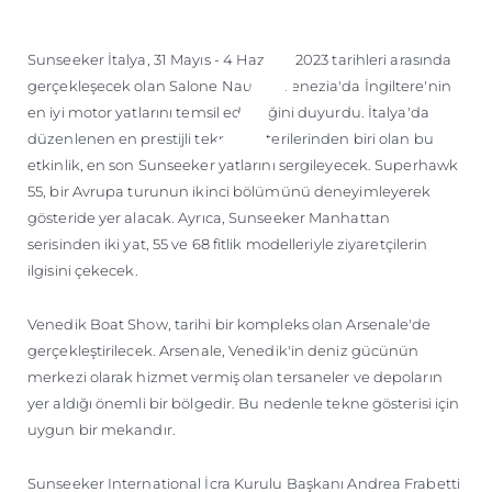
ÖĞRENIN
Sunseeker İtalya, 31 Mayıs - 4 Haziran 2023 tarihleri arasında
gerçekleşecek olan Salone Nautico Venezia'da İngiltere'nin
en iyi motor yatlarını temsil edeceğini duyurdu. İtalya'da
düzenlenen en prestijli tekne gösterilerinden biri olan bu
etkinlik, en son Sunseeker yatlarını sergileyecek. Superhawk
55, bir Avrupa turunun ikinci bölümünü deneyimleyerek
gösteride yer alacak. Ayrıca, Sunseeker Manhattan
serisinden iki yat, 55 ve 68 fitlik modelleriyle ziyaretçilerin
ilgisini çekecek.
Venedik Boat Show, tarihi bir kompleks olan Arsenale'de
gerçekleştirilecek. Arsenale, Venedik'in deniz gücünün
merkezi olarak hizmet vermiş olan tersaneler ve depoların
yer aldığı önemli bir bölgedir. Bu nedenle tekne gösterisi için
uygun bir mekandır.
Sunseeker International İcra Kurulu Başkanı Andrea Frabetti