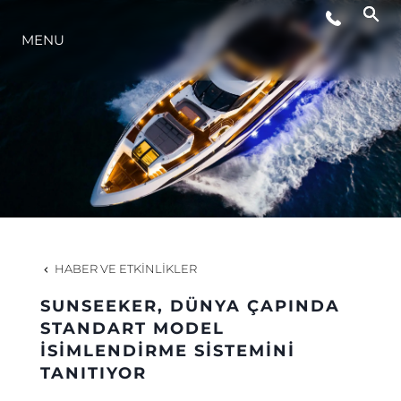
MENU
YAŞAM ŞEKLİ
YENILIK
ŞİRKET
EKIP
HABER VE ETKINLIKLER
MİRAS
SUNSEEKER, DÜNYA ÇAPINDA
STANDART MODEL
İSİMLENDİRME SİSTEMİNİ
TEKNENIZIN PIYASA DEĞERINI
TANITIYOR