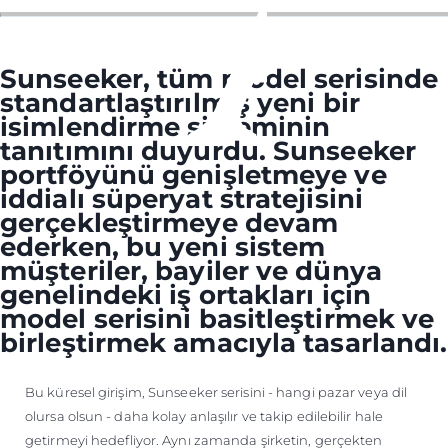
ÖĞRENIN
Sunseeker, tüm model serisinde
standartlaştırılmış yeni bir
isimlendirme sisteminin
tanıtımını duyurdu. Sunseeker
portföyünü genişletmeye ve
iddialı süperyat stratejisini
gerçekleştirmeye devam
ederken, bu yeni sistem
müşteriler, bayiler ve dünya
genelindeki iş ortakları için
model serisini basitleştirmek ve
birleştirmek amacıyla tasarlandı.
Bu küresel girişim, Sunseeker serisini - hangi pazar veya dil
olursa olsun - daha kolay anlaşılır ve takip edilebilir hale
getirmeyi hedefliyor. Aynı zamanda şirketin, gerçekten