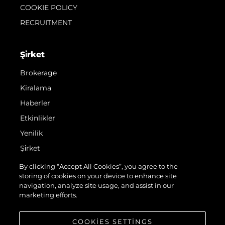
COOKIE POLICY
RECRUITMENT
Şi̇rket
Brokerage
Kiralama
Haberler
Etkinlikler
Yenilik
Şi̇rket
Ekip
By clicking “Accept All Cookies”, you agree to the
storing of cookies on your device to enhance site
Yaşam Şekli̇
navigation, analyze site usage, and assist in our
Mi̇ras
marketing efforts.
Teknenizin Piyasa Değerini Öğrenin
COOKIES SETTINGS