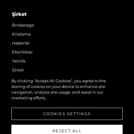
Şi̇rket
Brokerage
Kiralama
Haberler
Etkinlikler
Yenilik
Şi̇rket
Ekip
By clicking “Accept All Cookies”, you agree to the
storing of cookies on your device to enhance site
Yaşam Şekli̇
navigation, analyze site usage, and assist in our
Mi̇ras
marketing efforts.
Teknenizin Piyasa Değerini Öğrenin
COOKIES SETTINGS
REJECT ALL