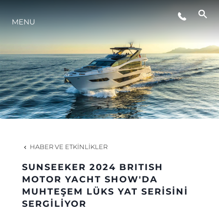
MENU
YAŞAM ŞEKLİ
YENILIK
ŞİRKET
EKIP
HABER VE ETKINLIKLER
MİRAS
SUNSEEKER 2024 BRITISH
MOTOR YACHT SHOW'DA
MUHTEŞEM LÜKS YAT SERİSİNİ
TEKNENIZIN PIYASA DEĞERINI
SERGİLİYOR