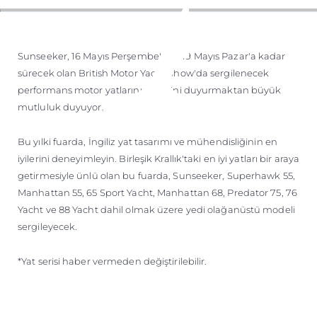
ÖĞRENIN
Sunseeker, 16 Mayıs Perşembe'den 19 Mayıs Pazar'a kadar
sürecek olan British Motor Yacht Show'da sergilenecek
performans motor yatlarının serisini duyurmaktan büyük
mutluluk duyuyor.
Bu yılki fuarda, İngiliz yat tasarımı ve mühendisliğinin en
iyilerini deneyimleyin. Birleşik Krallık'taki en iyi yatları bir araya
getirmesiyle ünlü olan bu fuarda, Sunseeker, Superhawk 55,
Manhattan 55, 65 Sport Yacht, Manhattan 68, Predator 75, 76
Yacht ve 88 Yacht dahil olmak üzere yedi olağanüstü modeli
sergileyecek.
*Yat serisi haber vermeden değiştirilebilir.