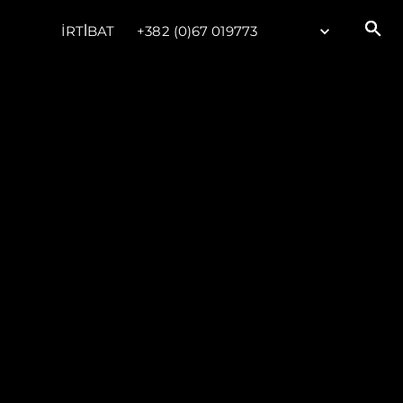
İRTİBAT
+382 (0)67 019773